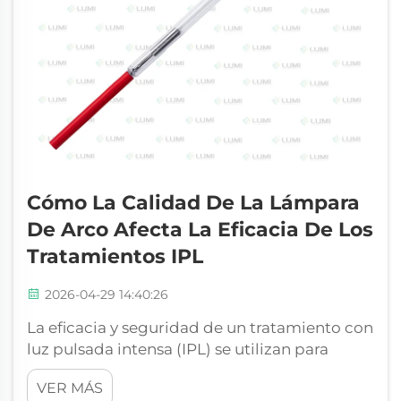
Cómo La Calidad De La Lámpara
De Arco Afecta La Eficacia De Los
Tratamientos IPL
2026-04-29 14:40:26
La eficacia y seguridad de un tratamiento con
luz pulsada intensa (IPL) se utilizan para
determinar el éxito en medicina estética; en
VER MÁS
Lumi Photoelectric Technology Co. Ltd.