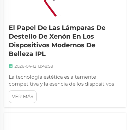
El Papel De Las Lámparas De
Destello De Xenón En Los
Dispositivos Modernos De
Belleza IPL
2026-04-12 13:48:58
La tecnología estética es altamente
competitiva y la esencia de los dispositivos
del sector radica en sus componentes
VER MÁS
internos, que generan la fuerza o la potencia,
y no en el revestimiento del dispositivo. En los
sistemas de luz pulsada intensa (IPL), la
lámpara de destello de xenón es...