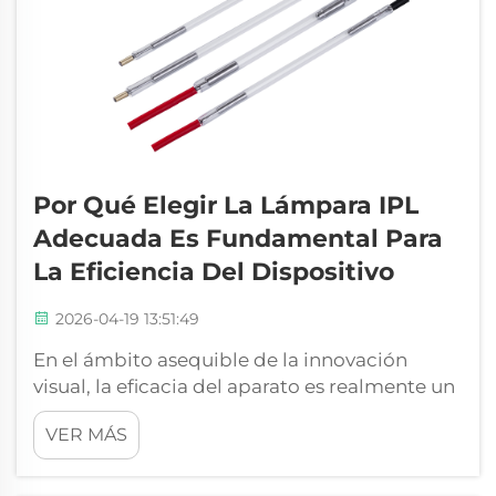
Por Qué Elegir La Lámpara IPL
Adecuada Es Fundamental Para
La Eficiencia Del Dispositivo
2026-04-19 13:51:49
En el ámbito asequible de la innovación
visual, la eficacia del aparato es realmente un
factor crucial que afecta desde los resultados
VER MÁS
terapéuticos hasta el éxito funcional. Aunque
con frecuencia se considera un elemento de
consumo, la lámpara IPL es, de hecho, tal