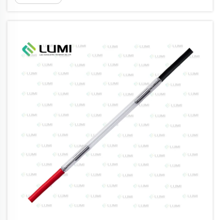
diseñamos nuestras lámparas IPL y lámparas
de xenón láser según los más altos
estándares...