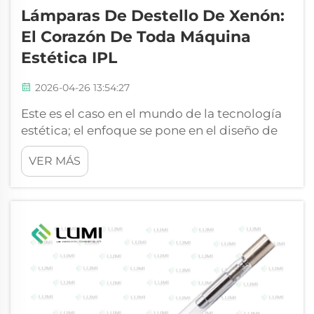
Lámparas De Destello De Xenón:
El Corazón De Toda Máquina
Estética IPL
2026-04-26 13:54:27
Este es el caso en el mundo de la tecnología
estética; el enfoque se pone en el diseño de
los dispositivos y del software, pero el
VER MÁS
verdadero poder reside en la lámpara de
destello de xenón. Este elemento esencial no
es simplemente un componente, sino el
núcleo de cualquier luz pulsada intensa (IPL)
…