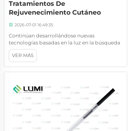
Tratamientos De
Rejuvenecimiento Cutáneo
2026-07-01 16:49:35
Continúan desarrollándose nuevas
tecnologías basadas en la luz en la búsqueda
de una piel joven y radiante. Aunque las
VER MÁS
lámparas de xenón han sido el estándar para
usos de espectro amplio, las lámparas de
destello de criptón emergen como la opción
superior en los tratamientos de
rejuvenecimiento cutáneo...