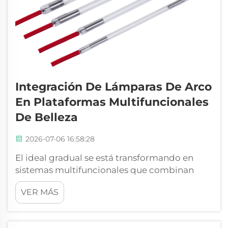
Integración De Lámparas De Arco
En Plataformas Multifuncionales
De Belleza
2026-07-06 16:58:28
El ideal gradual se está transformando en
sistemas multifuncionales que combinan
diversas aplicaciones en una única solución
VER MÁS
multipropósito, como la depilación, la
rejuvenecimiento cutáneo, el tratamiento del
acné y otras formas de tratamiento. Para