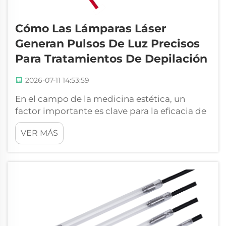
Cómo Las Lámparas Láser
Generan Pulsos De Luz Precisos
Para Tratamientos De Depilación
2026-07-11 14:53:59
En el campo de la medicina estética, un
factor importante es clave para la eficacia de
las técnicas de depilación: la calidad y la
VER MÁS
precisión de la fuente de luz. En Lumi
Photoelectric Technology Co., Ltd., nos
especializamos en la fabricación de lámparas
láser de alta cali...