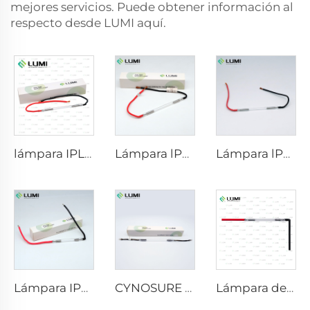
mejores servicios. Puede obtener información al
respecto desde LUMI aquí.
lámpara IPL P1671 - 7×50×110 mm
Lámpara lPL, modelo 7-60-125 Cable
Lámpara lPL, modelo 7-50-115 Cable
Lámpara IPL, modelo 9-45-100 Cable
CYNOSURE E LITE +
Lámpara de xenón IPL P1421 – 7×45×90 mm