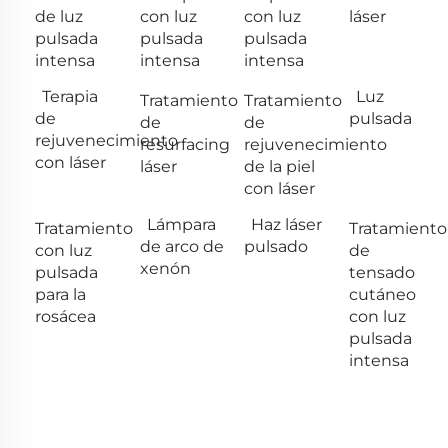
de luz
con luz
con luz
láser
pulsada
pulsada
pulsada
intensa
intensa
intensa
Terapia
Luz
Tratamiento
Tratamiento
de
pulsada
de
de
rejuvenecimiento
resurfacing
rejuvenecimiento
con láser
láser
de la piel
con láser
Lámpara
Haz láser
Tratamiento
Tratamiento
de arco de
pulsado
con luz
de
xenón
pulsada
tensado
para la
cutáneo
rosácea
con luz
pulsada
intensa