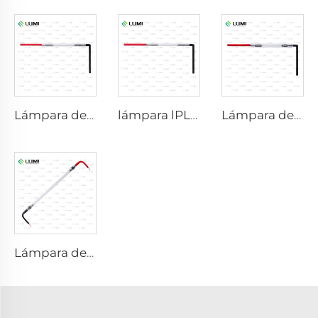
Lámpara de xenón IPL P1621 – 7×50×105 mm
lámpara lPL P1671-7×50×110 mm
Lámpara de xenón IPL P1491 – 9×45×95 mm
Lámpara de gas simulador de luz solar D3801 – 10×160×210 mm