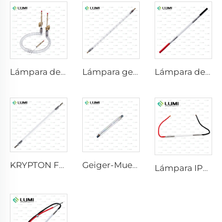
Lámpara de gas simulador de luz solar D1200 – 10×110 mm
Lámpara germicida de pulso fuerte L5590 – 9×250×300 mm
Lámpara de xenón láser L2021-7×65×130 mm
KRYPTON FLASH
Geiger-Mueller M4011
Lámpara IPL P2021-7×65×130 mm