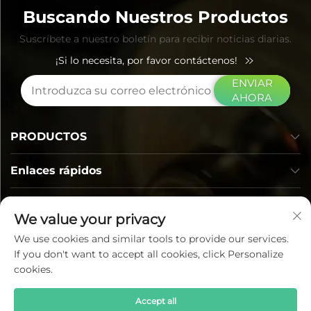
Buscando Nuestros Productos
Suscríbete a nuestro boletín para recibir noticias diarias.
¡Si lo necesita, por favor contáctenos!
ENVIAR
AHORA
PRODUCTOS
Enlaces rápidos
INFORMACIÓN DE CONTACTO
We value your privacy
We use cookies and similar tools to provide our services.
If you don't want to accept all cookies, click Personalize
cookies.
Accept all