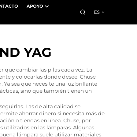
NTACTO
APOYO
ES
 ND YAG
r que cambiar las pilas cada vez. La
mente y colocarlas donde desee. Chuse
Ya sea que necesite una luz brillante
rácticas, sino que también tienen un
guirlas. Las de alta calidad se
rmite ahorrar dinero si necesita más de
ación o tiendas en línea. Chuse, por
s utilizados en las lámparas. Algunas
buena lámpara suele utilizar materiales