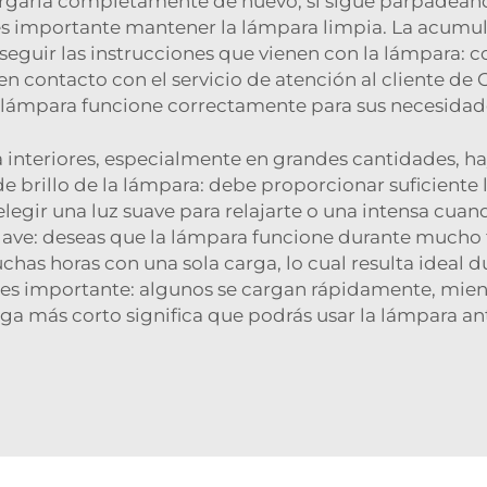
argarla completamente de nuevo; si sigue parpadeand
s importante mantener la lámpara limpia. La acumula
eguir las instrucciones que vienen con la lámpara: c
 contacto con el servicio de atención al cliente de 
 lámpara funcione correctamente para sus necesidad
interiores, especialmente en grandes cantidades, ha
 de brillo de la lámpara: debe proporcionar suficient
s elegir una luz suave para relajarte o una intensa cuan
 clave: deseas que la lámpara funcione durante mucho
s horas con una sola carga, lo cual resulta ideal du
n es importante: algunos se cargan rápidamente, mien
ga más corto significa que podrás usar la lámpara an