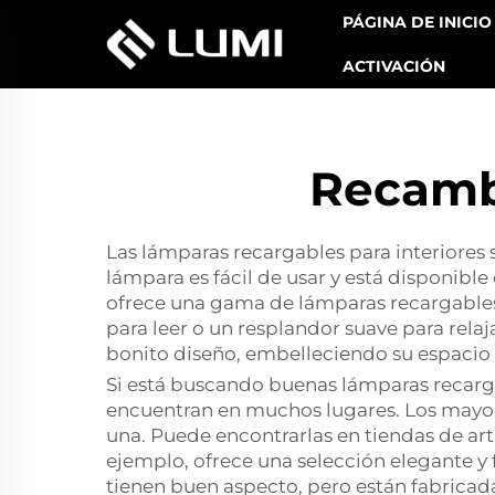
PÁGINA DE INICIO
ACTIVACIÓN
Recamb
Las lámparas recargables para interiores 
lámpara es fácil de usar y está disponib
ofrece una gama de lámparas recargables 
para leer o un resplandor suave para rela
bonito diseño, embelleciendo su espacio 
Si está buscando buenas lámparas recargab
encuentran en muchos lugares. Los mayori
una. Puede encontrarlas en tiendas de artí
ejemplo, ofrece una selección elegante y 
tienen buen aspecto, pero están fabricad