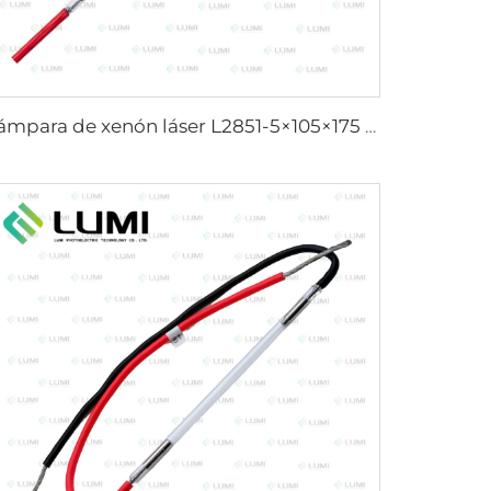
Lámpara de xenón láser L2851-5×105×175 mm