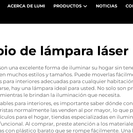
ACERCA DE LUMI
PRODUCTOS
NOTICIAS
CO
io de lámpara láser
son una excelente forma de iluminar su hogar sin tene
le en muchos estilos y tamaños. Puede moverlas fácil
para interiores adecuadas para cualquier habitación. 
jarse, hay una lámpara ideal para usted. No solo son p
mientras le brindan la iluminación que necesita.
les para interiores, es importante saber dónde conse
stas normalmente las venden al por mayor, lo que pe
culos para el hogar, tiendas especializadas en ilumin
funcional. Al comprar, preste atención a los materiale
as con plástico barato que se rompe fácilmente. Una 