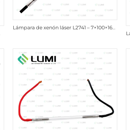
Lámpara de xenón láser L2741 – 7×100×167 mm
 mm