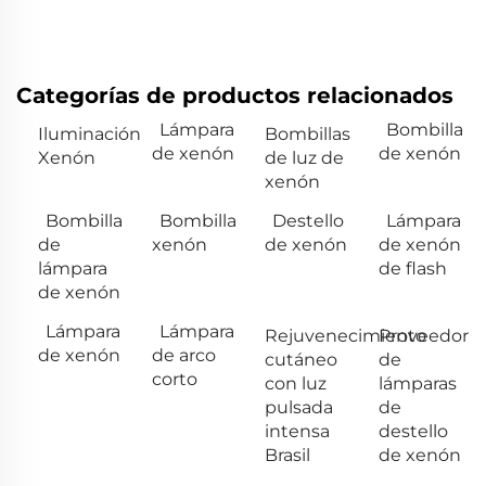
Categorías de productos relacionados
Lámpara
Bombilla
Iluminación
Bombillas
de xenón
de xenón
Xenón
de luz de
xenón
Bombilla
Bombilla
Destello
Lámpara
de
xenón
de xenón
de xenón
lámpara
de flash
de xenón
Lámpara
Lámpara
Rejuvenecimiento
Proveedor
de xenón
de arco
cutáneo
de
corto
con luz
lámparas
pulsada
de
intensa
destello
Brasil
de xenón