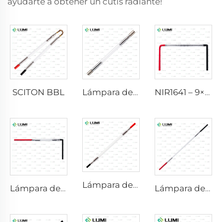
ayudarte a obtener un cutis radiante!
SCITON BBL
Lámpara de Xenón IPL P1640 – 7×47×110 mm
NIR1641 – 9×45×110 mm
Lámpara de xenón láser L2741 – 7×100×167 mm
Lámpara de xenón IPL P1541 – 9×45×100 mm
Lámpara de xenón láser L2851-5×105×175 mm