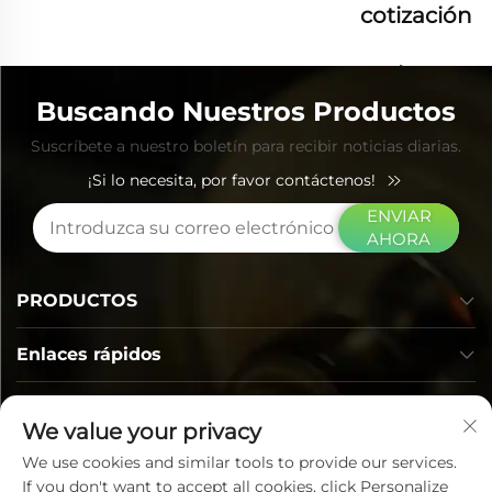
cotización
ahora
Buscando Nuestros Productos
Suscríbete a nuestro boletín para recibir noticias diarias.
¡Si lo necesita, por favor contáctenos!
ENVIAR
AHORA
PRODUCTOS
Enlaces rápidos
INFORMACIÓN DE CONTACTO
We value your privacy
We use cookies and similar tools to provide our services.
If you don't want to accept all cookies, click Personalize