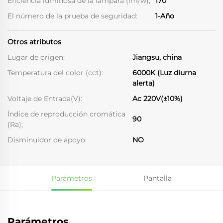
Eficiencia luminosa de la lámpara (lm/w);
170
El número de la prueba de seguridad:
1-Año
Otros atributos
Lugar de origen:
Jiangsu, china
Temperatura del color (cct):
6000K (Luz diurna
alerta)
Voltaje de Entrada(V):
Ac 220V(±10%)
Índice de reproducción cromática
90
(Ra);
Disminuidor de apoyo:
NO
Parámetros
Pantalla
Parámetros