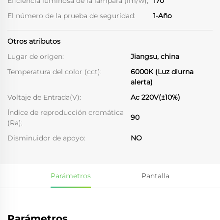
Eficiencia luminosa de la lámpara (lm/w);
170
El número de la prueba de seguridad:
1-Año
Otros atributos
Lugar de origen:
Jiangsu, china
Temperatura del color (cct):
6000K (Luz diurna
alerta)
Voltaje de Entrada(V):
Ac 220V(±10%)
Índice de reproducción cromática
90
(Ra);
Disminuidor de apoyo:
NO
Parámetros
Pantalla
Parámetros