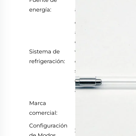
Fuente de
Fuente de
energía:
alimentación
enfriamiento por
agua + radiador
con dos
Sistema de
ventiladores +
refrigeración:
enfriamiento por
semiconductor +
enfriamiento por
aire
Marca
LUMI
comercial:
Configuración
2 Modos
de Modos