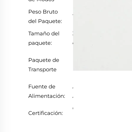
Peso Bruto
1.000kg
del Paquete:
Tamaño del
39,00 cm * 29,00
paquete:
cm * 17,00 cm
Embalaje
Paquete de
Estándar
Transporte
Resistente
Fuente de
AC110V/10A/60Hz,
Alimentación:
AC220V/5A/50Hz
CE, RoHS,
Certificación:
ISO9001