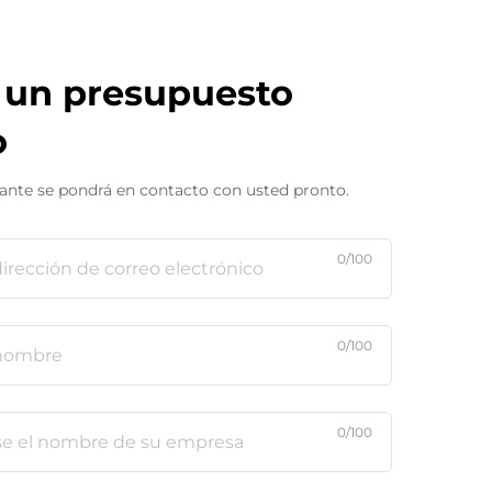
e un presupuesto
o
ante se pondrá en contacto con usted pronto.
0/100
0/100
0/100