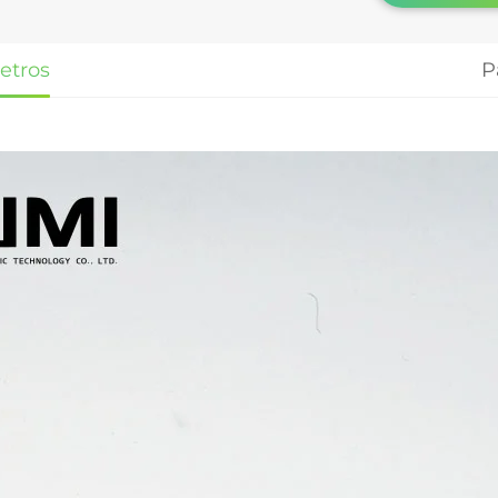
etros
P