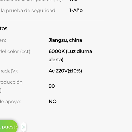
la prueba de seguridad:
1-Año
tos
en:
Jiangsu, china
l color (cct):
6000K (Luz diurna
alerta)
rada(V):
Ac 220V(±10%)
producción
90
;
de apoyo:
NO
upuesto