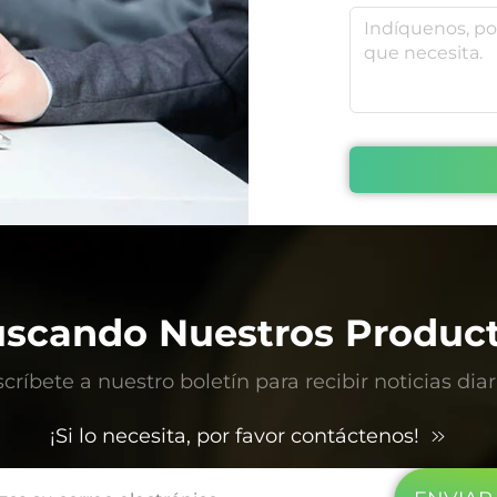
scando Nuestros Produc
críbete a nuestro boletín para recibir noticias diar
¡Si lo necesita, por favor contáctenos!