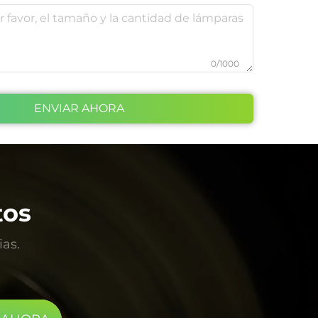
0/1000
ENVIAR AHORA
tos
ias.