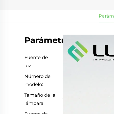
Parám
Parámetros
Fuente de
Xenón láser
luz:
Número de
L2491
modelo:
Tamaño de la
9*87*150 mm
lámpara: