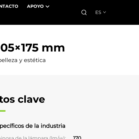
NTACTO
APOYO
ES
×105×175 mm
elleza y estética
tos clave
pecíficos de la industria
inosa de la lámpara (lm/w);
170