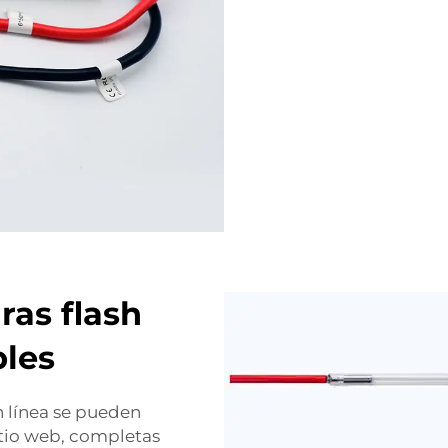
as flash
bles
n línea se pueden
itio web, completas