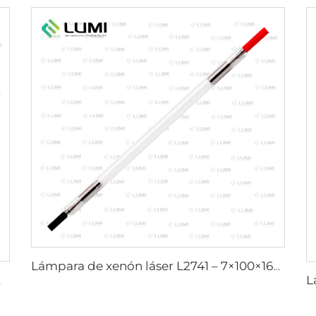
Lámpara de xenón láser L2741 – 7×100×167 mm
 mm