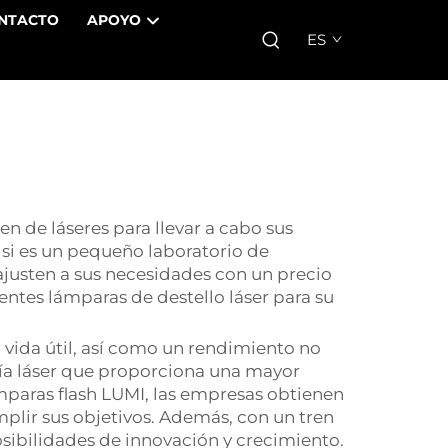
NTACTO
APOYO
ES
n de láseres para llevar a cabo sus
si es un pequeño laboratorio de
ajusten a sus necesidades con un precio
ntes lámparas de destello láser para su
 vida útil, así como un rendimiento no
gía láser que proporciona una mayor
ámparas flash LUMI, las empresas obtienen
plir sus objetivos. Además, con un tren
osibilidades de innovación y crecimiento.