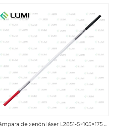
Lámpara de xenón láser L2851-5×105×175 mm