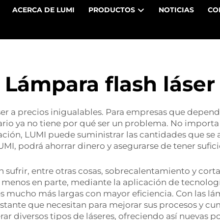
ACERCA DE LUMI
PRODUCTOS
NOTICIAS
CO
Lámpara flash láser
er a precios inigualables. Para empresas que depende
rio ya no tiene por qué ser un problema. No importa 
ación, LUMI puede suministrar las cantidades que se 
, podrá ahorrar dinero y asegurarse de tener suficie
sufrir, entre otras cosas, sobrecalentamiento y corta
 menos en parte, mediante la aplicación de tecnolo
iles mucho más largas con mayor eficiencia. Con las l
stante que necesitan para mejorar sus procesos y cum
rar diversos tipos de láseres, ofreciendo así nuevas p