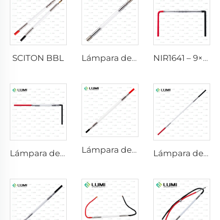
SCITON BBL
Lámpara de Xenón IPL P1640 – 7×47×110 mm
NIR1641 – 9×45×110 mm
Lámpara de xenón láser L2741 – 7×100×167 mm
Lámpara de xenón IPL P1541 – 9×45×100 mm
Lámpara de xenón láser L2851-5×105×175 mm