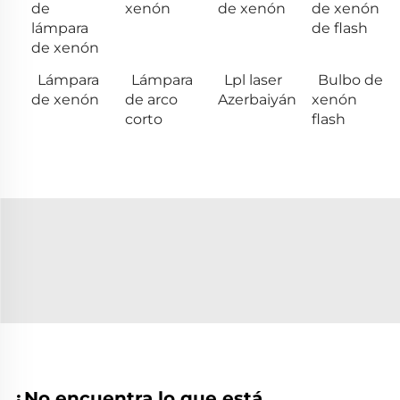
de
xenón
de xenón
de xenón
lámpara
de flash
de xenón
Lámpara
Lámpara
Lpl laser
Bulbo de
de xenón
de arco
Azerbaiyán
xenón
corto
flash
¿No encuentra lo que está