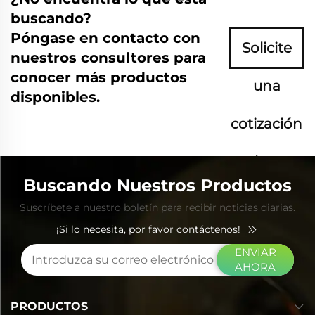
buscando?
Póngase en contacto con
Solicite
nuestros consultores para
conocer más productos
una
disponibles.
cotización
ahora
Buscando Nuestros Productos
Suscríbete a nuestro boletín para recibir noticias diarias.
¡Si lo necesita, por favor contáctenos!
ENVIAR
AHORA
PRODUCTOS