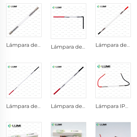
Lámpara de Xenón IPL P1640 – 7×47×110 mm
Lámpara de xenón láser L2741 – 7×100×167 mm
Lámpara de xenón IPL P1541 – 9×45×100 mm
Lámpara de xenón láser L2851-5×105×175 mm
Lámpara de xenón láser L2021-7×65×130 mm
Lámpara IPL P2021-7×65×130 mm