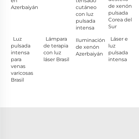
en
tensado
de xenón
Azerbaiyán
cutáneo
pulsada
con luz
Corea del
pulsada
Sur
intensa
Luz
Lámpara
Láser e
Iluminación
pulsada
de terapia
luz
de xenón
intensa
con luz
pulsada
Azerbaiyán
para
láser Brasil
intensa
venas
varicosas
Brasil