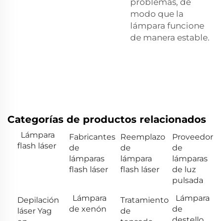
problemas, de
modo que la
lámpara funcione
de manera estable.
Categorías de productos relacionados
Lámpara
Fabricantes
Reemplazo
Proveedor
flash láser
de
de
de
lámparas
lámpara
lámparas
flash láser
flash láser
de luz
pulsada
Lámpara
Lámpara
Depilación
Tratamiento
de xenón
de
láser Yag
de
destello