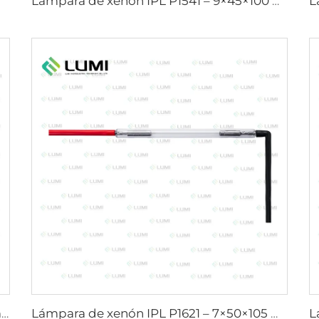
Lámpara de xenón IPL P1541 – 9×45×100 mm
Lámpara de xenón IPL P1421 – 7×45×90 mm
Lámpara de xenón IPL P1621 – 7×50×105 mm