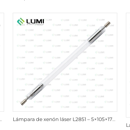
áser L2741 – 7×100×167 mm
Lámpara de xenón láser L2851 – 5×105×175 mm