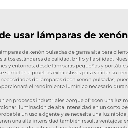
 de usar lámparas de xenón
ámparas de xenón pulsadas de gama alta para client
 altos estándares de calidad, brillo y fiabilidad. N
nes y entornos, desde lámparas pequeñas y portátile
se someten a pruebas exhaustivas para validar su rendim
 necesidades de lámparas deen xenón pulsadas, puede
oporcionará el rendimiento lumínico necesario duran
an en procesos industriales porque ofrecen una luz 
cionar iluminación de alta intensidad en un corto pe
robable un uso exigente y se necesita una luz rápida 
enen una alta intensidad también resulta ventajosa 
as y áreas de trabajo al aire libre) que requieren cob