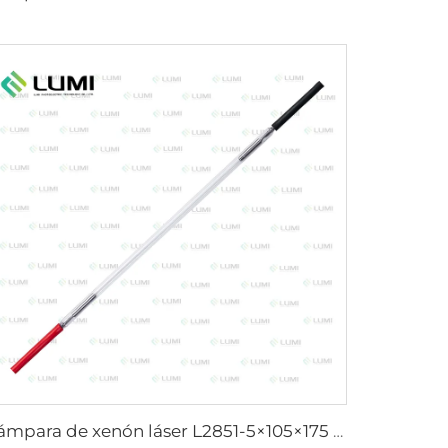
Lámpara de xenón láser L2851-5×105×175 mm