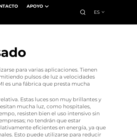
NTACTO
APOYO
ES
sado
zarse para varias aplicaciones. Tienen
mitiendo pulsos de luz a velocidades
UMI es una fábrica que presta mucha
elativa. Estas luces son muy brillantes y
cesitan mucha luz, como hospitales,
mpo, resisten bien el uso intensivo sin
 empresas; no tendrán que estar
tivamente eficientes en energía, ya que
es. Esto puede utilizarse para reducir