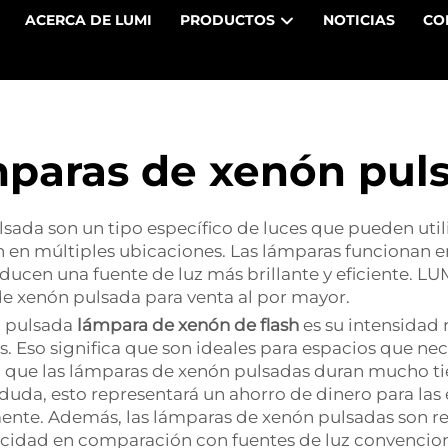
ACERCA DE LUMI
PRODUCTOS
NOTICIAS
CO
paras de xenón pul
ada son un tipo específico de luces que pueden utili
en en múltiples ubicaciones. Las lámparas funcionan e
ducen una fuente de luz más brillante y eficiente. L
 de xenón pulsada para venta al por mayor.
uz pulsada
lámpara de xenón de flash
es su intensidad r
. Eso significa que son ideales para espacios que ne
o que las lámparas de xenón pulsadas duran mucho tie
duda, esto representará un ahorro de dinero para las
e. Además, las lámparas de xenón pulsadas son rela
idad en comparación con fuentes de luz convencional