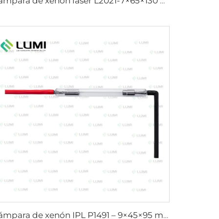
Lámpara de xenón láser L2021-7×65×130 mm
Lámpara de xenón IPL P1491 – 9×45×95 mm