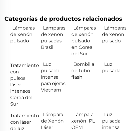
Categorías de productos relacionados
Lámparas
Lámparas
Lámparas
Lámparas
de xenón
de xenón
de xenón
de xenón
pulsado
pulsadas
pulsado
pulsado
Brasil
en Corea
del Sur
Luz
Bombilla
Luz
Tratamiento
pulsada
de tubo
pulsada
con
intensa
flash
pulsos
para ojeras
láser
Vietnam
intensos
Corea del
Sur
Lámpara
Lámpara
Luz
Tratamiento
de Xenón
xenón IPL
pulsada
con láser
Láser
OEM
intensa
de luz