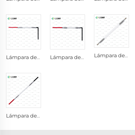
Lámpara de xenón láser L2851 – 5×105×175 mm
Lámpara de xenón IPL P1621 – 7×50×105 mm
Lámpara de xenón IPL P1491 – 9×45×95 mm
Lámpara de xenón láser L2051 – 5×70×130 mm