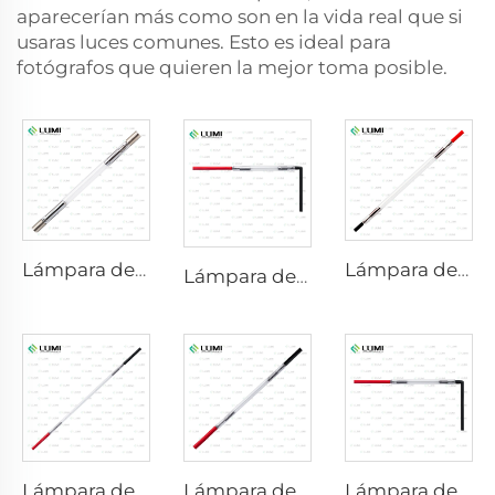
aparecerían más como son en la vida real que si
usaras luces comunes. Esto es ideal para
fotógrafos que quieren la mejor toma posible.
Lámpara de Xenón IPL P1640 – 7×47×110 mm
Lámpara de xenón láser L2741 – 7×100×167 mm
Lámpara de xenón IPL P1541 – 9×45×100 mm
Lámpara de xenón láser L2851-5×105×175 mm
Lámpara de xenón láser L2021-7×65×130 mm
Lámpara de xenón IPL P1421 – 7×45×90 mm